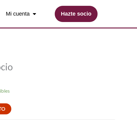
Hazte socio
Mi cuenta
ocio
ibles
TO