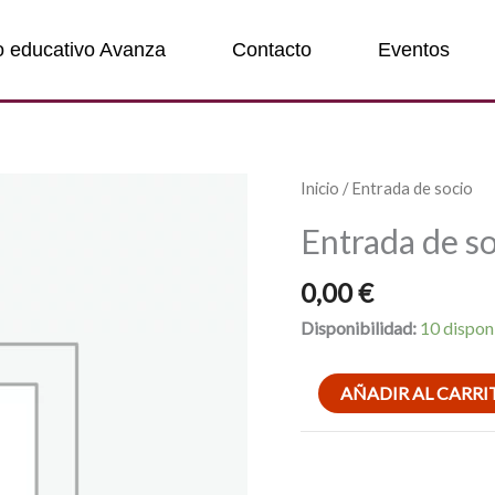
o educativo Avanza
Contacto
Eventos
Entrada
Inicio
/ Entrada de socio
de
Entrada de s
socio
cantidad
0,00
€
Disponibilidad:
10 dispon
AÑADIR AL CARRI