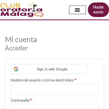
Ir
Hazte
al
socio
contenido
Mi cuenta
Obligatorio
Obligatorio
Obligatorio
Acceder
Sign in with Google
Nombre de usuario o correo electrónico
*
Contraseña
*