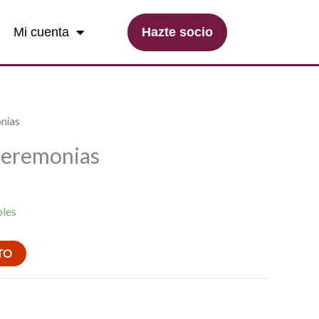
Hazte socio
Mi cuenta
nias
Ceremonias
bles
TO