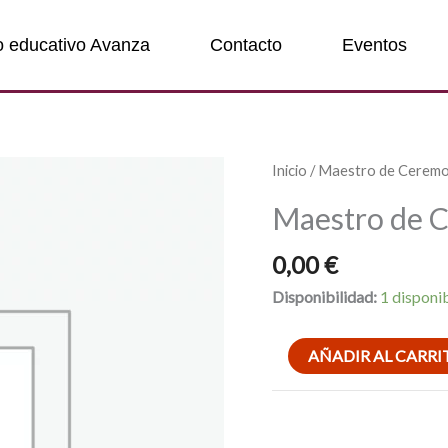
o educativo Avanza
Contacto
Eventos
Maestro
Inicio
/ Maestro de Ceremo
de
Maestro de 
Ceremonias
cantidad
0,00
€
Disponibilidad:
1 disponi
AÑADIR AL CARRI