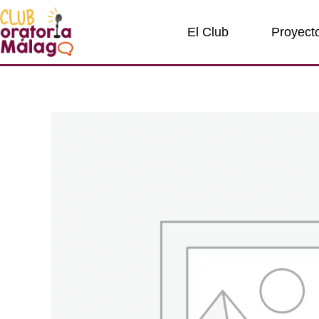
Ir
al
El Club
Proyect
contenido