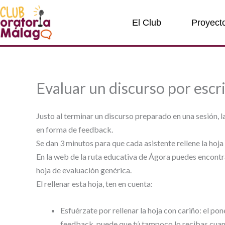
Ir
al
El Club
Proyect
contenido
Evaluar un discurso por escri
Justo al terminar un discurso preparado en una sesión, la
en forma de feedback.
Se dan 3 minutos para que cada asistente rellene la hoja
En la web de la ruta educativa de Ágora puedes encontr
hoja de evaluación genérica.
El rellenar esta hoja, ten en cuenta:
Esfuérzate por rellenar la hoja con cariño: el po
feedback, puede que tú tampoco lo recibas cuan