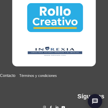
Contacto
Términos y condiciones
Síguenos
I
F
L
Y