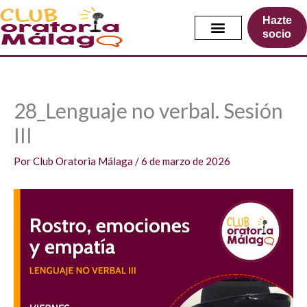
Ir
Hazte
al
socio
contenido
28_Lenguaje no verbal. Sesión
III
Por
Club Oratoria Málaga
/
6 de marzo de 2026