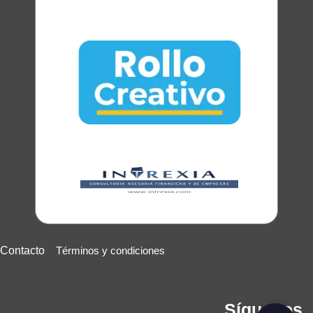
Contacto
Términos y condiciones
Síguenos