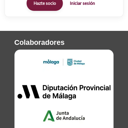
Hazte socio
Iniciar sesión
Colaboradores