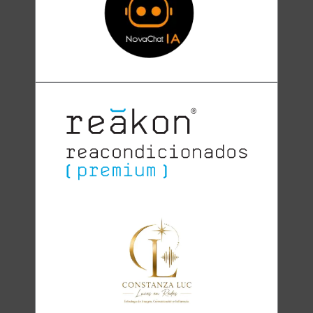
Clara
Club Oratoria Málaga