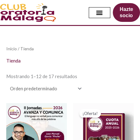
Ir
Hazte
al
socio
contenido
Inicio
/ Tienda
Tienda
Mostrando 1–12 de 17 resultados
El
El
precio
precio
¡Oferta!
original
actual
era:
es:
90,00 €.
59,00 €.