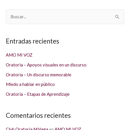
B
u
s
Entradas recientes
c
a
AMO MI VOZ
r
Oratoria – Apoyos visuales en un discurso
p
Oratoria – Un discurso memorable
o
Miedo a hablar en público
r
Oratoria – Etapas de Aprendizaje
:
Comentarios recientes
Club Oratoria Málaga
en
AMO MI VOZ