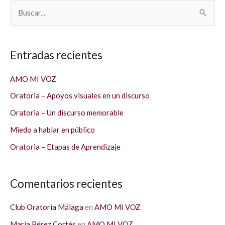
B
u
s
Entradas recientes
c
a
AMO MI VOZ
r
Oratoria – Apoyos visuales en un discurso
p
Oratoria – Un discurso memorable
o
Miedo a hablar en público
r
Oratoria – Etapas de Aprendizaje
:
Comentarios recientes
Club Oratoria Málaga
en
AMO MI VOZ
Maria Pérez Cortés
en
AMO MI VOZ