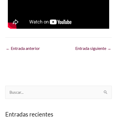
←
Entrada anterior
Entrada siguiente
→
B
u
s
Entradas recientes
c