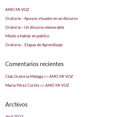
a
AMO MI VOZ
r
Oratoria – Apoyos visuales en un discurso
p
Oratoria – Un discurso memorable
o
Miedo a hablar en público
r
Oratoria – Etapas de Aprendizaje
:
Comentarios recientes
Club Oratoria Málaga
en
AMO MI VOZ
Maria Pérez Cortés
en
AMO MI VOZ
Archivos
abril 2023