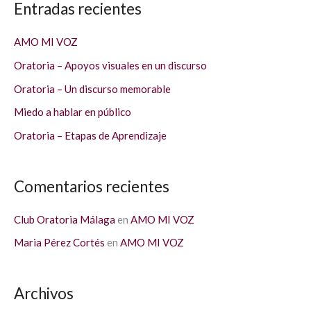
Entradas recientes
c
a
AMO MI VOZ
r
Oratoria – Apoyos visuales en un discurso
p
Oratoria – Un discurso memorable
o
Miedo a hablar en público
r
Oratoria – Etapas de Aprendizaje
:
Comentarios recientes
Club Oratoria Málaga
en
AMO MI VOZ
Maria Pérez Cortés
en
AMO MI VOZ
Archivos