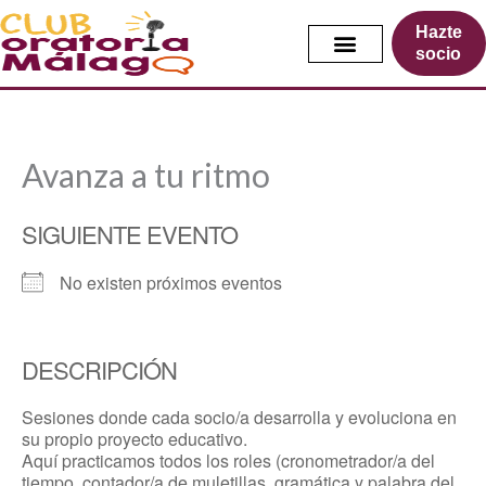
Ir
Hazte
al
socio
contenido
Avanza a tu ritmo
SIGUIENTE EVENTO
No existen próximos eventos
DESCRIPCIÓN
Sesiones donde cada socio/a desarrolla y evoluciona en
su propio proyecto educativo.
Aquí practicamos todos los roles (cronometrador/a del
tiempo, contador/a de muletillas, gramática y palabra del