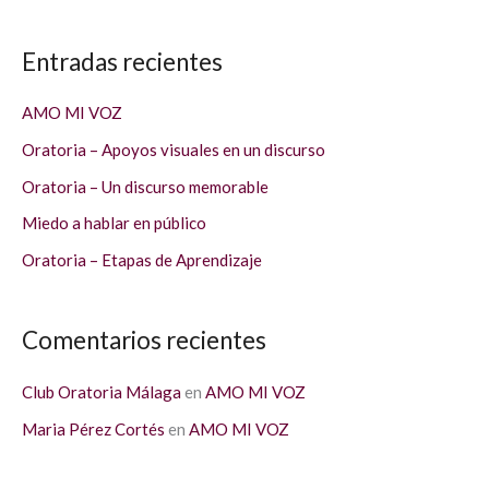
u
s
Entradas recientes
c
a
AMO MI VOZ
r
Oratoria – Apoyos visuales en un discurso
p
Oratoria – Un discurso memorable
o
Miedo a hablar en público
r
Oratoria – Etapas de Aprendizaje
:
Comentarios recientes
Club Oratoria Málaga
en
AMO MI VOZ
Maria Pérez Cortés
en
AMO MI VOZ