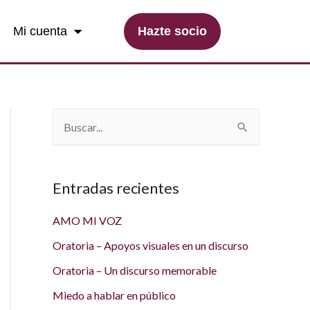
Hazte socio
Mi cuenta
B
u
s
Entradas recientes
c
a
AMO MI VOZ
r
Oratoria – Apoyos visuales en un discurso
p
Oratoria – Un discurso memorable
o
Miedo a hablar en público
r