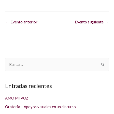
←
Evento anterior
Evento siguiente
→
B
u
s
Entradas recientes
c
a
AMO MI VOZ
r
Oratoria – Apoyos visuales en un discurso
p