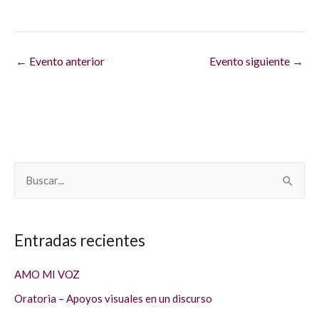
←
Evento anterior
Evento siguiente
→
B
u
s
Entradas recientes
c
a
AMO MI VOZ
r
Oratoria – Apoyos visuales en un discurso
p