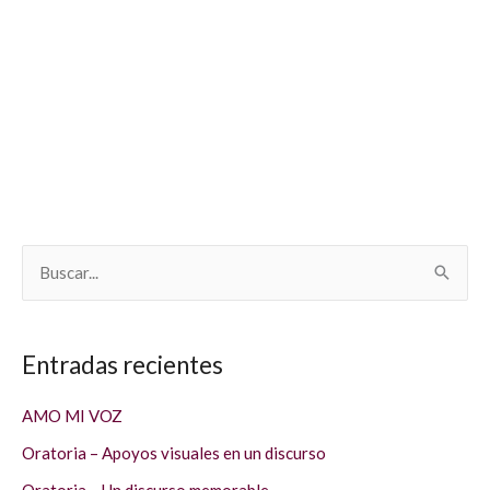
B
u
s
Entradas recientes
c
a
AMO MI VOZ
r
Oratoria – Apoyos visuales en un discurso
p
Oratoria – Un discurso memorable