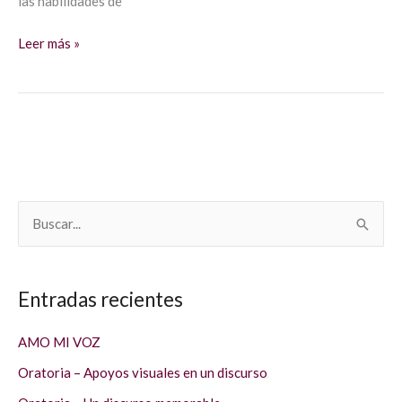
las habilidades de
Leer más »
B
u
s
Entradas recientes
c
a
AMO MI VOZ
r
Oratoria – Apoyos visuales en un discurso
p