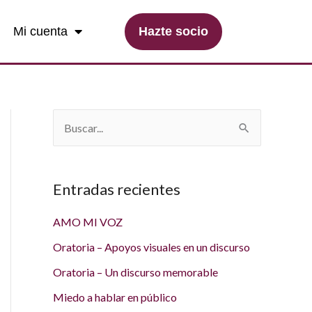
Hazte socio
Mi cuenta
B
u
s
Entradas recientes
c
a
AMO MI VOZ
r
Oratoria – Apoyos visuales en un discurso
p
Oratoria – Un discurso memorable
o
Miedo a hablar en público
r