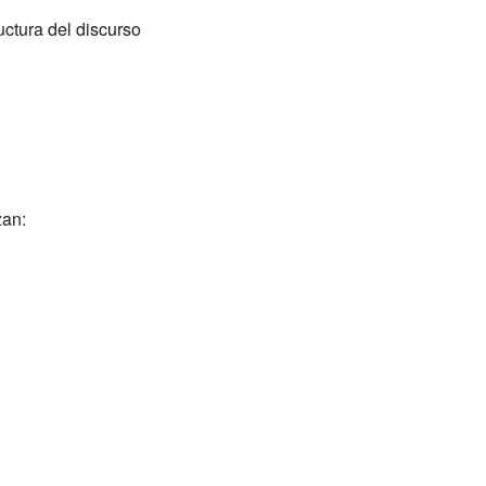
uctura del discurso
zan: